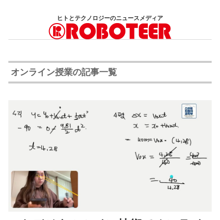
コ
ヒトとテクノロジーのニュースメディア
ン
テ
ン
ツ
オンライン授業の記事一覧
へ
ス
キ
ッ
プ