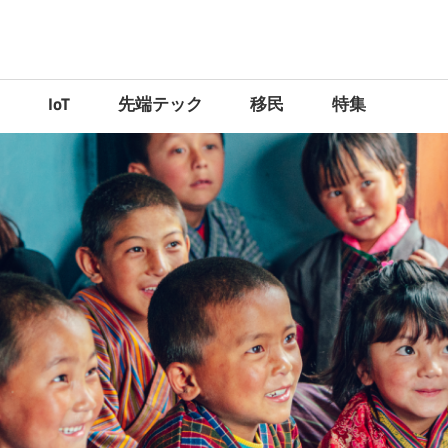
）
IoT
先端テック
移民
特集