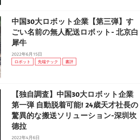
中国30大ロボット企業【第三弾】す
ごい名前の無人配送ロボット- 北京白
犀牛
2022年6月15日
ロボット
先端テック
書評
【独自調査】中国30大ロボット企業
第一弾 自動脱着可能! 24歳天才社長の
驚異的な搬送ソリューション-深圳坎
德拉
2022年4月6日