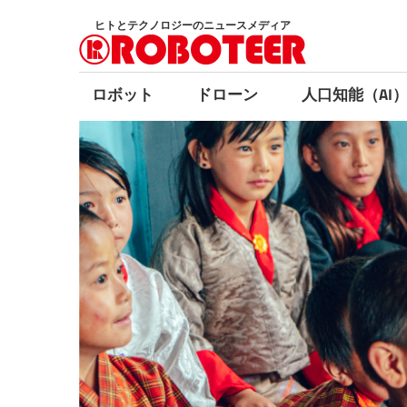
コ
ヒトとテクノロジーのニュースメディア
ン
テ
ン
ロボット
ドローン
人口知能（AI
ツ
へ
ス
キ
ッ
プ