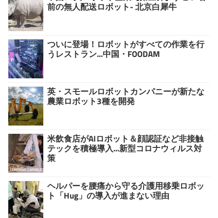
前の無人配送ロボット- 北京白犀牛
ついに登場！ロボットがすべての作業を行
うレストラン...中国・FOODAM
英・スモールロボットカンパニーが新たな
農業ロボット3種を開発
米飲食店がAIロボット＆顔認証など非接触
テックを積極導入...新型コロナウィルス対
策
ヘルパーを腰痛から守る介護用移乗ロボッ
ト「Hug」の導入が進まない理由