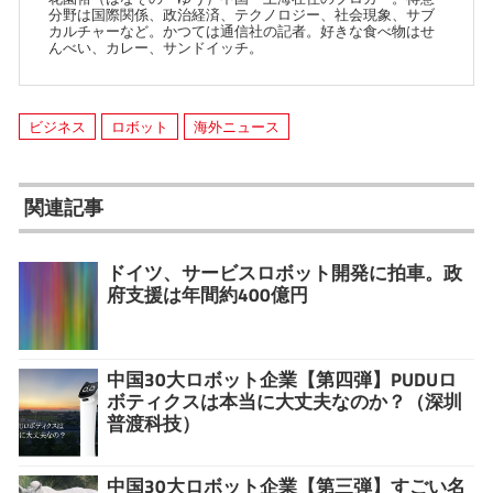
分野は国際関係、政治経済、テクノロジー、社会現象、サブ
カルチャーなど。かつては通信社の記者。好きな食べ物はせ
んべい、カレー、サンドイッチ。
ビジネス
ロボット
海外ニュース
関連記事
ドイツ、サービスロボット開発に拍車。政
府支援は年間約400億円
中国30大ロボット企業【第四弾】PUDUロ
ボティクスは本当に大丈夫なのか？（深圳
普渡科技）
中国30大ロボット企業【第三弾】すごい名