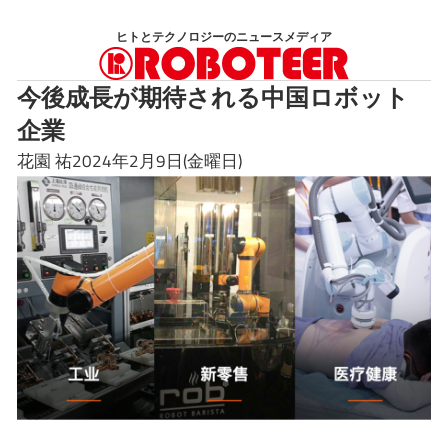
コ
ヒトとテクノロジーのニュースメディア
ン
テ
今後成長が期待される中国ロボット
ン
企業
ツ
へ
花園 祐2024年2月9日(金曜日)
ス
キ
ッ
プ