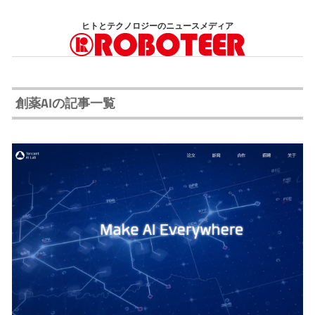
コ
ヒトとテクノロジーのニュースメディア
ン
テ
ン
ツ
創薬AIの記事一覧
へ
ス
キ
ッ
プ