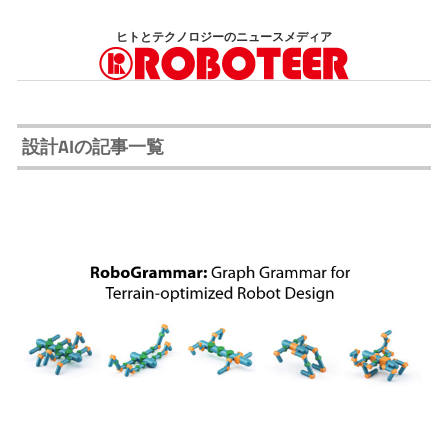
コ
ヒトとテクノロジーのニュースメディア
ン
テ
ン
ツ
設計AIの記事一覧
へ
ス
キ
ッ
プ