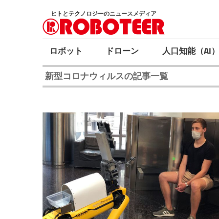
コ
ヒトとテクノロジーのニュースメディア
ン
テ
ン
ロボット
ドローン
人口知能（AI
ツ
新型コロナウィルスの記事一覧
へ
ス
キ
ッ
プ