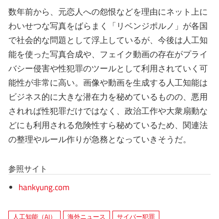
数年前から、元恋人への怨恨などを理由にネット上に
わいせつな写真をばらまく「リベンジポルノ」が各国
で社会的な問題として浮上しているが、今後は人工知
能を使った写真合成や、フェイク動画の存在がプライ
バシー侵害や性犯罪のツールとして利用されていく可
能性が非常に高い。画像や動画を生成する人工知能は
ビジネス的に大きな潜在力を秘めているものの、悪用
されれば性犯罪だけではなく、政治工作や大衆扇動な
どにも利用される危険性すら秘めているため、関連法
の整理やルール作りが急務となっていきそうだ。
参照サイト
hankyung.com
人工知能（AI）
海外ニュース
サイバー犯罪