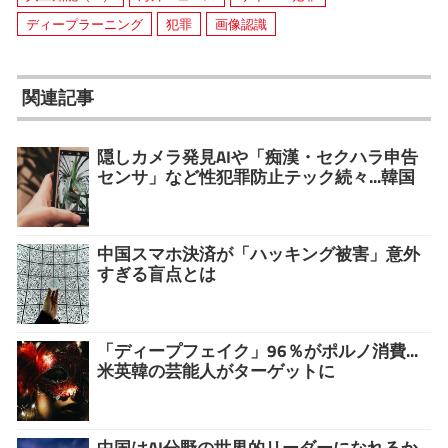
ディープラーニング
犯罪
画像認識
関連記事
隠しカメラ発見AIや「痴漢・セクハラ申告
センサ」など性犯罪防止テック続々...韓国
中国スマホ決済が「ハッキング被害」意外
すぎる盲点とは
「ディープフェイク」96％がポルノ消費...
米英韓の芸能人がターゲットに
中国はAI分野の世界的リーダーになれるか...