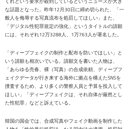
くれという要求が殺到しているというニュースが大き
な話題となった。昨年12月30日に締め切られた、「一
般人を侮辱する写真流布を処罰してほしい」また、
「デジタル性犯罪規定の強化」というタイトルの請願
には、それぞれ12万3288人、1万763人が署名した。
「ディープフェイクの制作と配布を防いでほしい」と
いう請願も相次いでいる。請願文を書いた人物は、
「あらゆる売春、裸（写真）の合成依頼、ディープフ
ェイクデータが行き来する海外に拠点を構えたSNSを
捜査するため、より多くの警察人員と予算を投入して
ほしい」「ディープフェイクは、それ自体が厳然とし
た性犯罪」などと訴えている。
韓国の国会では、合成写真やフェイク動画を制作した