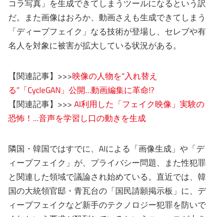
コラ写真」を生成できてしまうツールになるという訳
だ。また画像はおろか、動画さえも生成できてしまう
「ディープフェイク」なる技術が登場し、セレブや有
名人を対象に被害が拡大している状況がある。
【関連記事】>>>
映像の人物を“入れ替え
る”「CycleGAN」公開…動画編集に革命!?
【関連記事】>>>
AI利用した「フェイク映像」実験の
恐怖！...音声を学習し口の動きを生成
隣国・韓国ではすでに、AIによる「画像生成」や「デ
ィープフェイク」が、プライバシー問題、また性犯罪
と関連した領域で議論され始めている。直近では、韓
国の大統領官邸・青瓦台の「国民請願掲示板」に、デ
ィープフェイクなど新手のテクノロジー犯罪を防いで