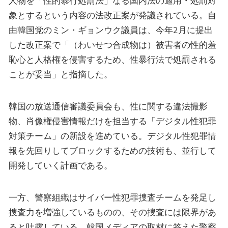
人物を「性的暴行処罰法」なる国内法の適用・処罰対
象とするという内容の法改正案が発議されている。自
由韓国党のミン・ギョンウク議員は、今年2月に提出
した改正案で「（わいせつ合成物は）被害者の性的羞
恥心と人格権を侵害するため、性暴行法で処罰される
ことが妥当」と指摘した。
韓国の放送通信審議委員会も、性に関する違法撮影
物、肖像権侵害情報だけを担当する「デジタル性犯罪
対策チーム」の新設を進めている。デジタル性犯罪情
報を先回りしてブロックするための技術も、並行して
開発していく計画である。
一方、警察組織はサイバー性犯罪捜査チームを発足し
捜査力を増強しているものの、その捜査には限界があ
ると吐露している。韓国メディアの取材に答えた警察