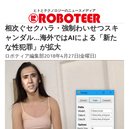
コ
ヒトとテクノロジーのニュースメディア
ン
テ
相次ぐセクハラ・強制わいせつスキ
ン
ャンダル...海外ではAIによる「新た
ツ
へ
な性犯罪」が拡大
ス
ロボティア編集部2018年4月27日(金曜日)
キ
ッ
プ