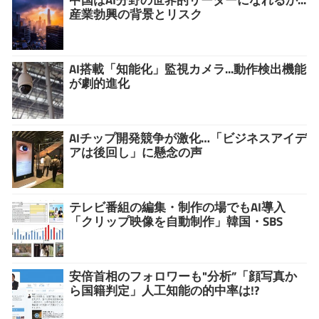
産業勃興の背景とリスク
AI搭載「知能化」監視カメラ...動作検出機能
が劇的進化
AIチップ開発競争が激化…「ビジネスアイデ
アは後回し」に懸念の声
テレビ番組の編集・制作の場でもAI導入
「クリップ映像を自動制作」韓国・SBS
安倍首相のフォロワーも"分析”「顔写真か
ら国籍判定」人工知能の的中率は!?