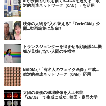
AIが独創的な絵を描く!!...GANを超える「敵
対的創造ネットワーク（CAN）」を活用
映像の人物を“入れ替える”「CycleGAN」公
開…動画編集に革命!?
トランスジェンダーを悩ませる顔認識AI...機
械が見抜けない人間の多様性
NVIDIAが「有名人のフェイク画像」生成...
敵対的生成ネットワーク（GAN）応用
太陽の裏側の磁場映像を人工知能
「cGANs」で生成に成功...韓国・慶熙大学