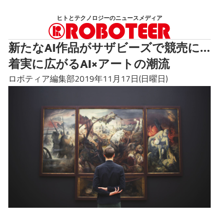
コ
ヒトとテクノロジーのニュースメディア
ン
テ
新たなAI作品がサザビーズで競売に...
ン
着実に広がるAI×アートの潮流
ツ
へ
ロボティア編集部2019年11月17日(日曜日)
ス
キ
ッ
プ