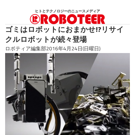
コ
ヒトとテクノロジーのニュースメディア
ン
テ
ゴミはロボットにおまかせ!?リサイ
ン
クルロボットが続々登場
ツ
へ
ロボティア編集部2016年4月24日(日曜日)
ス
キ
ッ
プ