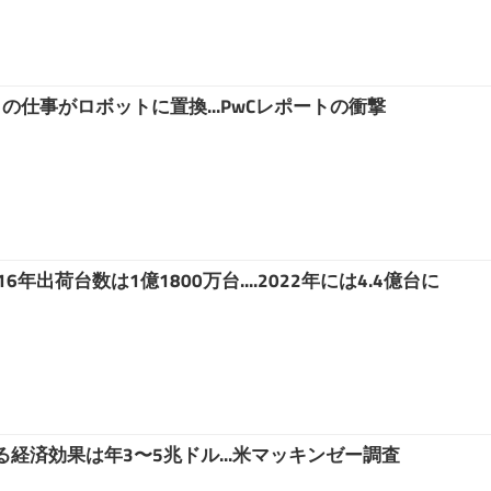
％の仕事がロボットに置換...PwCレポートの衝撃
年出荷台数は1億1800万台....2022年には4.4億台に
経済効果は年3〜5兆ドル...米マッキンゼー調査