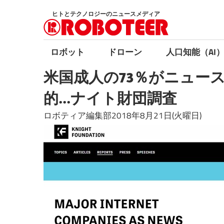
コ
ヒトとテクノロジーのニュースメディア
ン
テ
ン
ロボット
ドローン
人口知能（AI
ツ
米国成人の73％がニュー
へ
ス
的...ナイト財団調査
キ
ロボティア編集部2018年8月21日(火曜日)
ッ
プ