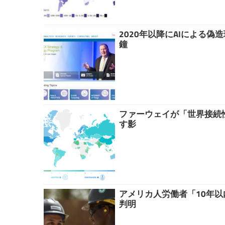
2020年以降にAIによる
鐘
ファーウェイが「世界接続性
す影
アメリカ人労働者「10年以
判明