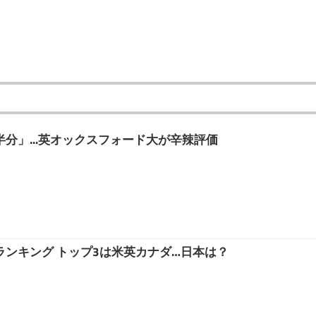
半分」...英オックスフォード大が辛辣評価
ランキング トップ3は米英カナダ…日本は？