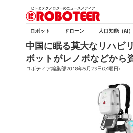
コ
ヒトとテクノロジーのニュースメディア
ン
テ
ン
ロボット
ドローン
人口知能（AI
ツ
中国に眠る莫大なリハビリ
へ
ス
ボットがレノボなどから
キ
ロボティア編集部2018年5月23日(水曜日)
ッ
プ