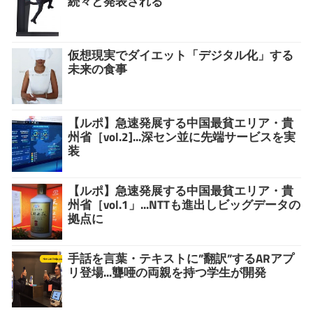
続々と発表される
仮想現実でダイエット「デジタル化」する
未来の食事
【ルポ】急速発展する中国最貧エリア・貴
州省［vol.2]...深セン並に先端サービスを実
装
【ルポ】急速発展する中国最貧エリア・貴
州省［vol.1」...NTTも進出しビッグデータの
拠点に
手話を言葉・テキストに”翻訳”するARアプ
リ登場...聾唖の両親を持つ学生が開発