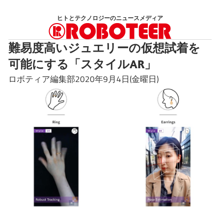
コ
ヒトとテクノロジーのニュースメディア
ン
テ
難易度高いジュエリーの仮想試着を
ン
可能にする「スタイルAR」
ツ
へ
ロボティア編集部2020年9月4日(金曜日)
ス
キ
ッ
プ