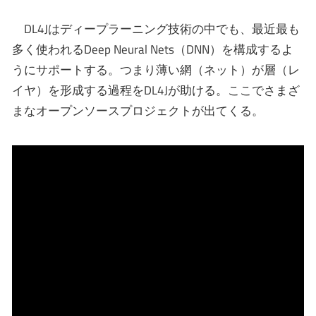
DL4Jはディープラーニング技術の中でも、最近最も
多く使われるDeep Neural Nets（DNN）を構成するよ
うにサポートする。つまり薄い網（ネット）が層（レ
イヤ）を形成する過程をDL4Jが助ける。ここでさまざ
まなオープンソースプロジェクトが出てくる。