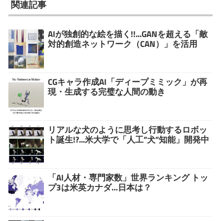
関連記事
AIが独創的な絵を描く!!...GANを超える「敵
対的創造ネットワーク（CAN）」を活用
CGキャラ作成AI「ディープミミック」が再
現・生成する完璧な人間の動き
リアルな犬のように思考し行動するロボッ
ト誕生!?...米大学で「人工”犬”知能」開発中
「AI人材・専門家数」世界ランキング トッ
プ3は米英カナダ…日本は？