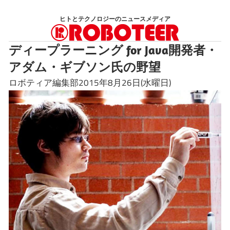
コ
ヒトとテクノロジーのニュースメディア
ン
テ
ディープラーニング for Java開発者・
ン
アダム・ギブソン氏の野望
ツ
へ
ロボティア編集部2015年8月26日(水曜日)
ス
キ
ッ
プ