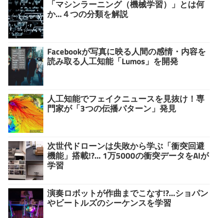
「マシンラーニング（機械学習）」とは何
か…４つの分類を解説
Facebookが写真に映る人間の感情・内容を
読み取る人工知能「Lumos」を開発
人工知能でフェイクニュースを見抜け！専
門家が「3つの伝播パターン」発見
次世代ドローンは失敗から学ぶ「衝突回避
機能」搭載!?… 1万5000の衝突データをAIが
学習
演奏ロボットが作曲までこなす!?…ショパン
やビートルズのシーケンスを学習