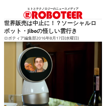
コ
ヒトとテクノロジーのニュースメディア
ン
テ
世界販売は中止に！？ソーシャルロ
ン
ボット・Jiboの怪しい雲行き
ツ
へ
ロボティア編集部2016年8月17日(水曜日)
ス
キ
ッ
プ