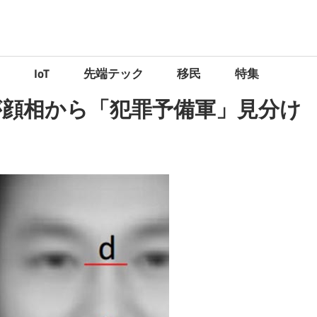
）
IoT
先端テック
移民
特集
が顔相から「犯罪予備軍」見分け