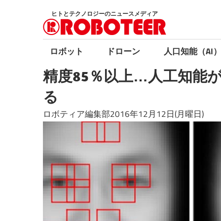
コ
ヒトとテクノロジーのニュースメディア
ン
テ
ン
ロボット
ドローン
人口知能（AI
ツ
精度85％以上…人工知能
へ
ス
る
キ
ロボティア編集部2016年12月12日(月曜日)
ッ
プ