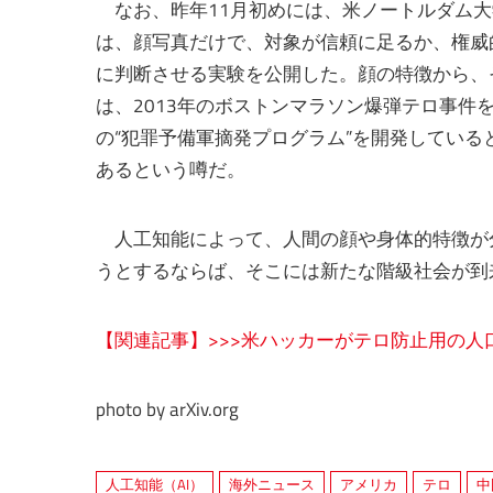
なお、昨年11月初めには、米ノートルダム大学のメ
は、顔写真だけで、対象が信頼に足るか、権威
に判断させる実験を公開した。顔の特徴から、
は、2013年のボストンマラソン爆弾テロ事件
の“犯罪予備軍摘発プログラム”を開発してい
あるという噂だ。
人工知能によって、人間の顔や身体的特徴が
うとするならば、そこには新たな階級社会が到
【関連記事】>>>米ハッカーがテロ防止用の人口
photo by arXiv.org
人工知能（AI）
海外ニュース
アメリカ
テロ
中