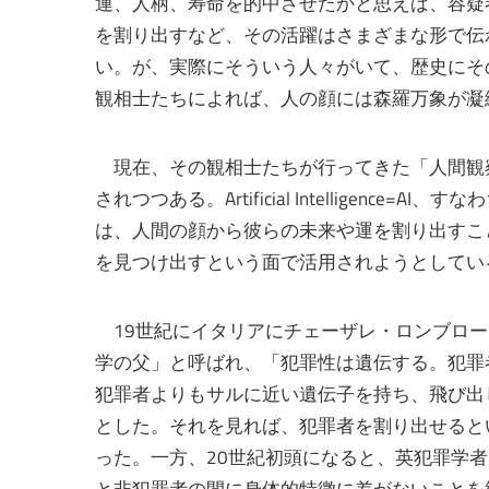
運、人柄、寿命を的中させたかと思えば、容疑
を割り出すなど、その活躍はさまざまな形で伝
い。が、実際にそういう人々がいて、歴史にそ
観相士たちによれば、人の顔には森羅万象が凝
現在、その観相士たちが行ってきた「人間観
されつつある。Artificial Intelligen
は、人間の顔から彼らの未来や運を割り出すこ
を見つけ出すという面で活用されようとしてい
19世紀にイタリアにチェーザレ・ロンブロー
学の父」と呼ばれ、「犯罪性は遺伝する。犯罪
犯罪者よりもサルに近い遺伝子を持ち、飛び出
とした。それを見れば、犯罪者を割り出せると
った。一方、20世紀初頭になると、英犯罪学
と非犯罪者の間に身体的特徴に差がないことを