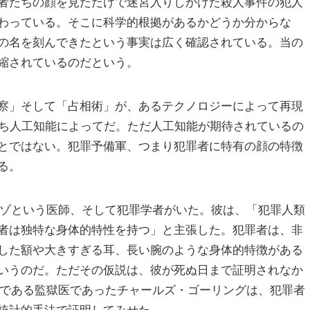
者たちの顔を見ただけで迷宮入りしかけた殺人事件の犯人
わっている。そこに科学的根拠があるかどうか分からな
の名を刻んできたという事実は広く確認されている。当の
縮されているのだという。
察」そして「占相術」が、あるテクノロジーによって再現
ce=AI、すなわち人工知能によってだ。ただ人工知能が期待されているの
とではない。犯罪予備軍、つまり犯罪者に特有の顔の特徴
る。
ゾという医師、そして犯罪学者がいた。彼は、「犯罪人類
者は独特な身体的特性を持つ」と主張した。犯罪者は、非
した額や大きすぎる耳、長い腕のような身体的特徴がある
いうのだ。ただその仮説は、彼が死ぬ日まで証明されなか
者である監獄医であったチャールズ・ゴーリングは、犯罪者
統計的手法で証明してみせた。