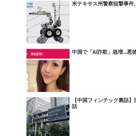
米テキサス州警察狙撃事件
中国で「AI詐欺」急増…
【中国フィンテック裏話】
話