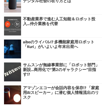
デジタル社会の在り方とは
不動産業界で進む人工知能＆ロボット投
入...仲介業務を代替
aiboのライバル!? 多機能家庭用ロボット
「Kuri」がいよいよ年末出荷へ
サムスンが無線事業部に「ロボット部門」
新設...商用化で“第2のギャラクシー”目指
す!?
アマゾンエコーが会話内容を保存!? 「家庭
用AIスピーカー」に潜む個人情報流出のリ
スク