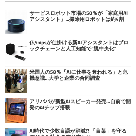
サービスロボット市場の50％が「家庭用AI
アシスタント」...掃除用ロボットは約4割
仏Snipsが仕掛ける新AIアシスタントはブロ
ックチェーンと人工知能で”脱中央化”
米国人の58％「AIに仕事を奪われる」と危
機意識...大学と企業の合同調査
アリババが新型AIスピーカー発売…自前で開
発のAIチップ搭載
AI時代で少数言語が消滅!? 「言葉」を守る