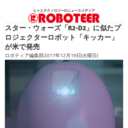
コ
ヒトとテクノロジーのニュースメディア
ン
テ
スター・ウォーズ「R2-D2」に似たプ
ン
ロジェクターロボット「キッカー」
ツ
へ
が米で発売
ス
ロボティア編集部2017年12月19日(火曜日)
キ
ッ
プ