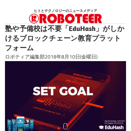
コ
ヒトとテクノロジーのニュースメディア
ン
テ
塾や予備校は不要「EduHash」がしか
ン
けるブロックチェーン教育プラット
ツ
へ
フォーム
ス
ロボティア編集部2018年8月10日(金曜日)
キ
ッ
プ