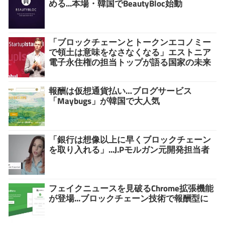
める...本場・韓国でBeautyBloc始動
「ブロックチェーンとトークンエコノミー
で領土は意味をなさなくなる」エストニア
電子永住権の担当トップが語る国家の未来
報酬は仮想通貨払い…ブログサービス
「Maybugs」が韓国で大人気
「銀行は想像以上に早くブロックチェーン
を取り入れる」...J.Pモルガン元開発担当者
フェイクニュースを見破るChrome拡張機能
が登場...ブロックチェーン技術で報酬型に