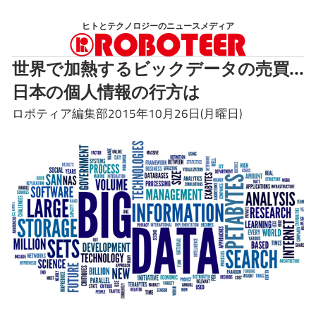
コ
ヒトとテクノロジーのニュースメディア
ン
テ
世界で加熱するビックデータの売買...
ン
日本の個人情報の行方は
ツ
へ
ロボティア編集部2015年10月26日(月曜日)
ス
キ
ッ
プ