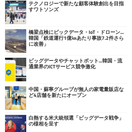
テクノロジーで新たな顧客体験創出を目指
すワトソンズ
橋梁点検にビックデータ・IoT・ドローン...
韓国「鉄道運行1億㎞あたり事故7.2件さら
に改善」
ビッグデータやチャットボット...韓国・流
通業界のICTサービス競争激化
中国・蘇寧グループが無人の家電量販店な
ど4店舗を新たにオープン
白熱する米大統領選「ビッグデータ戦争」
の様相を呈す