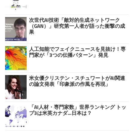
次世代AI技術「敵対的生成ネットワーク
（GAN）」研究第一人者が語った衝撃の成
果
人工知能でフェイクニュースを見抜け！専
門家が「3つの伝播パターン」発見
米女優クリステン・スチュワートがAI関連
の論文発表「印象派の作風を再現」
「AI人材・専門家数」世界ランキング トッ
プ3は米英カナダ…日本は？