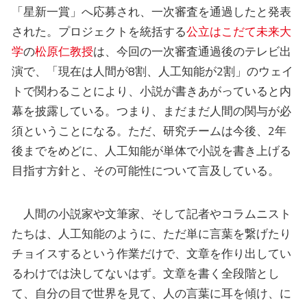
「星新一賞」へ応募され、一次審査を通過したと発表
された。プロジェクトを統括する
公立はこだて未来大
学
の
松原仁教授
は、今回の一次審査通過後のテレビ出
演で、「現在は人間が8割、人工知能が2割」のウェイ
トで関わることにより、小説が書きあがっていると内
幕を披露している。つまり、まだまだ人間の関与が必
須ということになる。ただ、研究チームは今後、2年
後までをめどに、人工知能が単体で小説を書き上げる
目指す方針と、その可能性について言及している。
人間の小説家や文筆家、そして記者やコラムニスト
たちは、人工知能のように、ただ単に言葉を繋げたり
チョイスするという作業だけで、文章を作り出してい
るわけでは決してないはず。文章を書く全段階とし
て、自分の目で世界を見て、人の言葉に耳を傾け、に