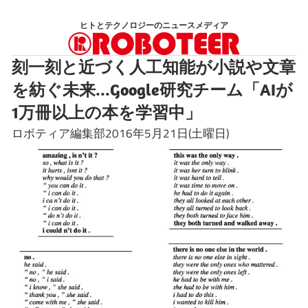
コ
ヒトとテクノロジーのニュースメディア
ン
テ
刻一刻と近づく人工知能が小説や文章
ン
を紡ぐ未来...Google研究チーム「AIが
ツ
へ
1万冊以上の本を学習中」
ス
ロボティア編集部2016年5月21日(土曜日)
キ
ッ
プ