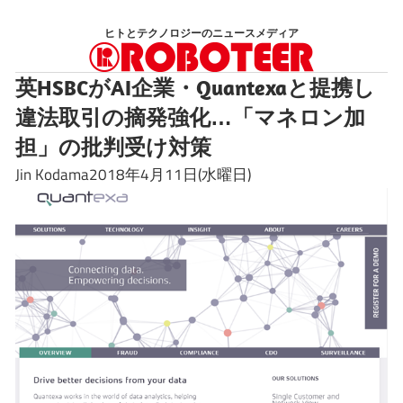
コ
ヒトとテクノロジーのニュースメディア
ン
テ
英HSBCがAI企業・Quantexaと提携し
ン
違法取引の摘発強化…「マネロン加
ツ
へ
担」の批判受け対策
ス
Jin Kodama2018年4月11日(水曜日)
キ
ッ
プ