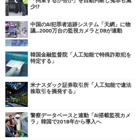
「拘束するか否か」を自動判断し冤罪も減
少!?
中国のAI犯罪者追跡システム「天網」に物
議...2000万台の監視カメラとDBが連動
韓国金融監督院「人工知能で特殊詐欺犯を
特定する」
米ナスダック証券取引所「人工知能で違法
株取引を摘発する」
警察データベースと連動「AI搭載監視カメ
ラ」韓国で2018年から導入へ