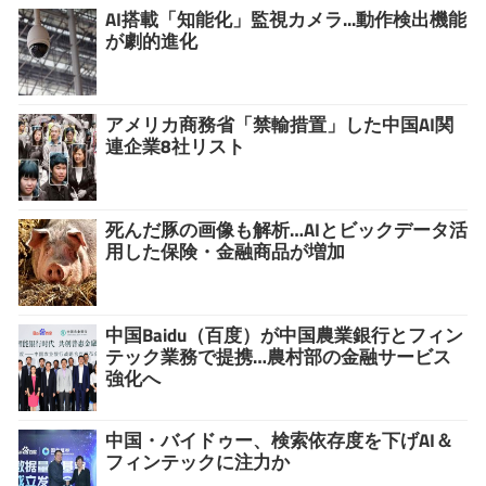
AI搭載「知能化」監視カメラ...動作検出機能
が劇的進化
アメリカ商務省「禁輸措置」した中国AI関
連企業8社リスト
死んだ豚の画像も解析…AIとビックデータ活
用した保険・金融商品が増加
中国Baidu（百度）が中国農業銀行とフィン
テック業務で提携…農村部の金融サービス
強化へ
中国・バイドゥー、検索依存度を下げAI＆
フィンテックに注力か