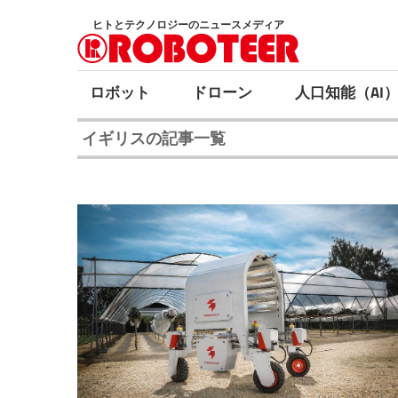
コ
ヒトとテクノロジーのニュースメディア
ン
テ
ン
ロボット
ドローン
人口知能（AI
ツ
イギリスの記事一覧
へ
ス
キ
ッ
プ