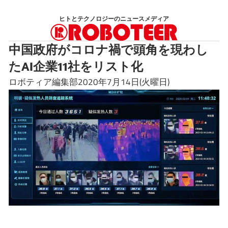
コ
ヒトとテクノロジーのニュースメディア
ン
テ
中国政府がコロナ禍で頭角を現わし
ン
たAI企業11社をリスト化
ツ
へ
ロボティア編集部2020年7月14日(火曜日)
ス
キ
ッ
プ