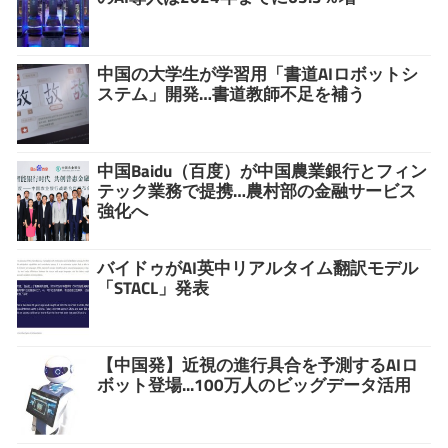
中国の大学生が学習用「書道AIロボットシ
ステム」開発…書道教師不足を補う
中国Baidu（百度）が中国農業銀行とフィン
テック業務で提携…農村部の金融サービス
強化へ
バイドゥがAI英中リアルタイム翻訳モデル
「STACL」発表
【中国発】近視の進行具合を予測するAIロ
ボット登場...100万人のビッグデータ活用