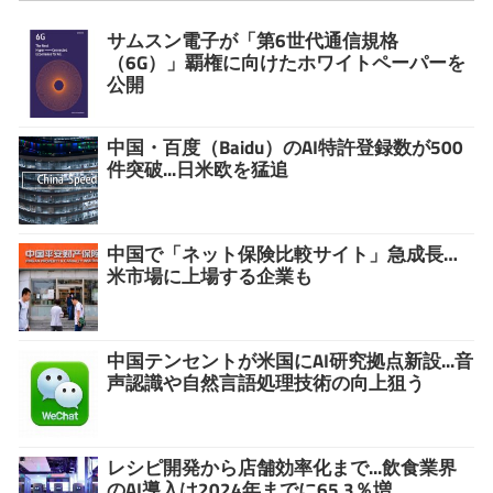
サムスン電子が「第6世代通信規格
（6G）」覇権に向けたホワイトペーパーを
公開
中国・百度（Baidu）のAI特許登録数が500
件突破...日米欧を猛追
中国で「ネット保険比較サイト」急成長…
米市場に上場する企業も
中国テンセントが米国にAI研究拠点新設...音
声認識や自然言語処理技術の向上狙う
レシピ開発から店舗効率化まで...飲食業界
のAI導入は2024年までに65.3％増