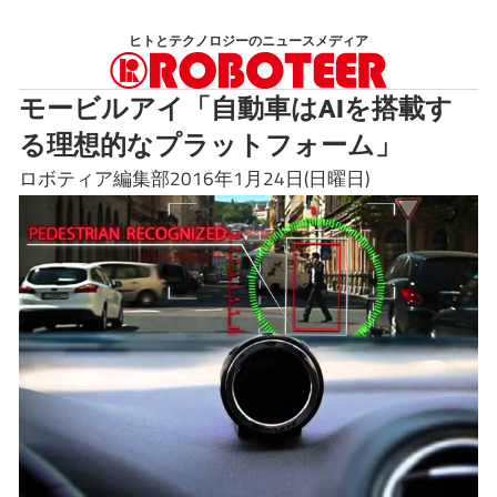
コ
ヒトとテクノロジーのニュースメディア
ン
テ
モービルアイ「自動車はAIを搭載す
ン
る理想的なプラットフォーム」
ツ
へ
ロボティア編集部2016年1月24日(日曜日)
ス
キ
ッ
プ