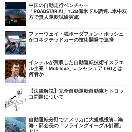
中国の自動走行ベンチャー
「ROADSTAR.AI」1.28億米ドル調達…米中双
方で無人運転試験実施
ファーウェイ・独ボーダフォン・ボッシュ
がコネクテッドカーの技術開発で連携
インテルが買収した自動運転技術イスラエ
ル企業「Mobileye」...シャシュア CEOとは
何者か
【法律解説】完全自動運転自動車とトロッ
コ問題について
自動運転分野でアメリカに大規模投資…鴻
海・郭会長の「フライングイーグル計画」
とは