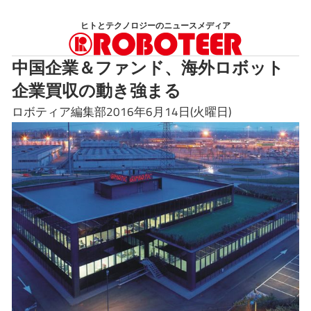
コ
ヒトとテクノロジーのニュースメディア
ン
テ
中国企業＆ファンド、海外ロボット
ン
企業買収の動き強まる
ツ
へ
ロボティア編集部2016年6月14日(火曜日)
ス
キ
ッ
プ