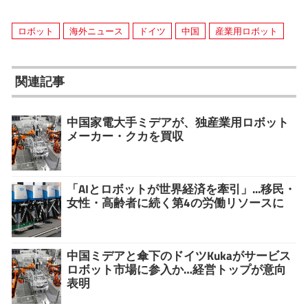
ロボット
海外ニュース
ドイツ
中国
産業用ロボット
関連記事
中国家電大手ミデアが、独産業用ロボット
メーカー・クカを買収
「AIとロボットが世界経済を牽引」...移民・
女性・高齢者に続く第4の労働リソースに
中国ミデアと傘下のドイツKukaがサービス
ロボット市場に参入か…経営トップが意向
表明