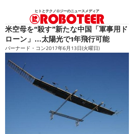
コ
ヒトとテクノロジーのニュースメディア
ン
テ
米空母を“殺す”新たな中国「軍事用ド
ン
ローン」…太陽光で1年飛行可能
ツ
へ
バーナード・コン2017年6月13日(火曜日)
ス
キ
ッ
プ