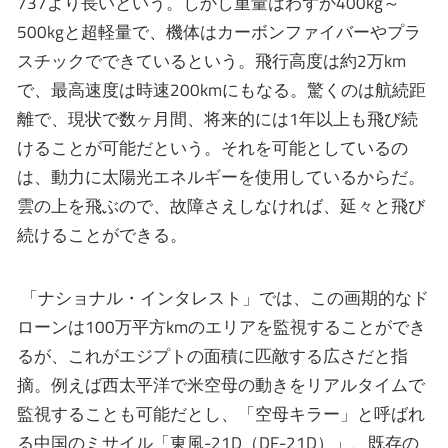
737より長いという。しかし重量はわずか400kg～
500kgと超軽量で、機体はカーボンファイバーやプラ
スチックでできているという。飛行高度は約2万km
で、最高速度は時速200kmにもなる。驚くのは航続距
離で、現状で数ヶ月間、将来的には1年以上も飛び続
けることが可能だという。それを可能としているの
は、動力に太陽光エネルギーを使用しているからだ。
雲の上を飛ぶので、故障さえしなければ、延々と飛び
続けることができる。
「ナショナル・インタレスト」では、この画期的なド
ローンは100万平方kmのエリアを監視することができ
るが、これがエジプトの面積に匹敵する広さだと指
摘。例えば西太平洋で米空母の動きをリアルタイムで
監視することも可能だとし、「空母キラー」と呼ばれ
る中国のミサイル「東風-21D（DF-21D）」、既存の